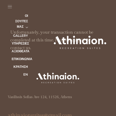
ΥΠΗΡΕΣΊΕΣ
ΑΞΙΟΘΈΑΤΑ
ΟΙ
ΣΟΥΊΤΕΣ
ΕΠΙΚΟΙΝΩΝΊΑ
ΜΑΣ
ΚΡΆΤΗΣΗ
Unfortunately, your transaction cannot be
GALLERY
EN
completed at this time. Please try again or
ΥΠΗΡΕΣΊΕΣ
contact us.
ΑΞΙΟΘΈΑΤΑ
ΕΠΙΚΟΙΝΩΝΊΑ
ΚΡΆΤΗΣΗ
EN
Vasilissis Sofias Ave 124, 11526, Athens
athinaionsuites@gmail.com